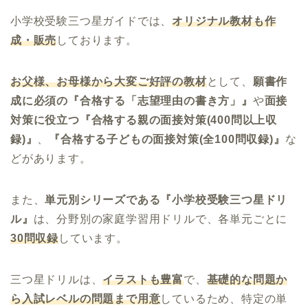
小学校受験三つ星ガイドでは、
オリジナル教材も作
成・販売
しております。
お父様、お母様から大変ご好評の教材
として、
願書作
成に必須の『合格する「志望理由の書き方」』
や
面接
対策に役立つ『合格する親の面接対策(400問以上収
録)』
、
『合格する子どもの面接対策(全100問収録)』
な
どがあります。
また、
単元別シリーズである『小学校受験三つ星ドリ
ル』
は、分野別の家庭学習用ドリルで、各単元ごとに
30問収録
しています。
三つ星ドリルは、
イラストも豊富
で、
基礎的な問題か
ら入試レベルの問題まで用意
しているため、特定の単