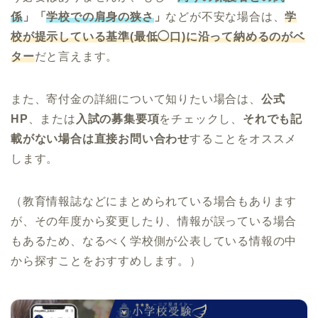
係
」「
学校での肩身の狭さ
」
などが不安な場合は、
学
校が提示している基準(最低◯口)に沿って納めるのがベ
ター
だと言えます。
また、寄付金の詳細について知りたい場合は、
公式
HP
、または
入試の募集要項
をチェックし、
それでも記
載がない場合は直接お問い合わせ
することをオススメ
します。
（教育情報誌などにまとめられている場合もあります
が、その年度から変更したり、情報が誤っている場合
もあるため、なるべく学校側が公表している情報の中
から探すことをおすすめします。）