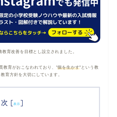
務教育改善を目標とし設立されました。
貫教育がおこなわれており、
“
個を生かす
“
という教
た教育方針を大切にしています。
目次
[
]
表示