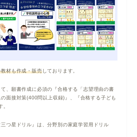
ル教材も作成・販売
しております。
して、
願書作成に必須の『合格する「志望理由の書
面接対策(400問以上収録)』
、
『合格する子ども
す。
験三つ星ドリル』
は、分野別の家庭学習用ドリル