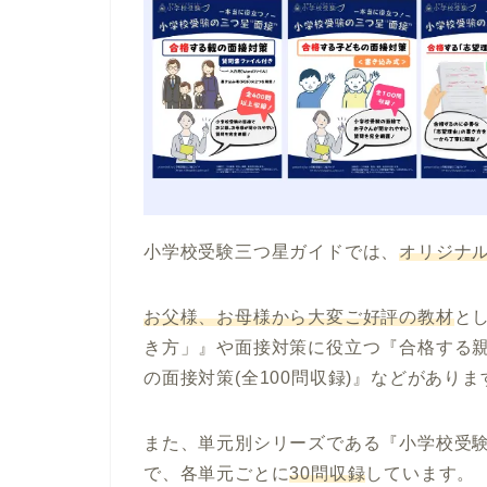
小学校受験三つ星ガイドでは、
オリジナ
お父様、お母様から大変ご好評の教材
と
き方」』
や
面接対策に役立つ『合格する親の
の面接対策(全100問収録)』
などがありま
また、
単元別シリーズである『小学校受
で、各単元ごとに
30問収録
しています。