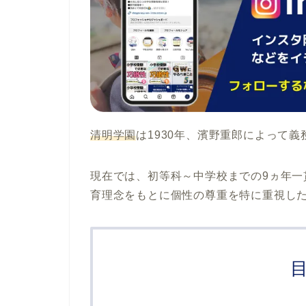
清明学園
は1930年、
濱野重郎
によって義
現在では、初等科～中学校までの9ヵ年一
育理念をもとに
個性の尊重
を特に重視し