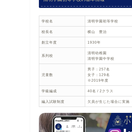
学校名
清明学園初等学校
校長名
横山 豊治
創立年度
1930年
清明幼稚園
系列校
清明学園中学校
男子：257名
児童数
女子：129名
※2019年度
学級編成
40名 / 2クラス
編入試験制度
欠員が生じた場合に実施