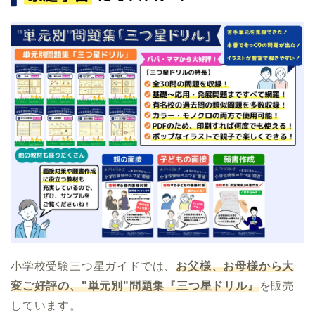
小学校受験三つ星ガイドでは、
お父様、お母様から大
変ご好評の、"単元別"問題集『三つ星ドリル』
を販売
しています。