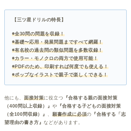
【三ツ星ドリルの特長】
◉全30問の問題を収録！
◉基礎〜応用・発展問題まですべて網羅！
◉有名校の過去問の類似問題を多数収録！
◉カラー・モノクロの両方で使用可能！
◉PDFのため、印刷すれば何度でも使える！
◉ポップなイラストで親子で楽しくできる！
他にも、
面接対策
に役立つ
『合格する親の面接対策
（400問以上収録）』
や
『合格する子どもの面接対策
（全100問収録）』
、
願書作成に必須
の
『合格する「志
望理由の書き方』
などがあります。