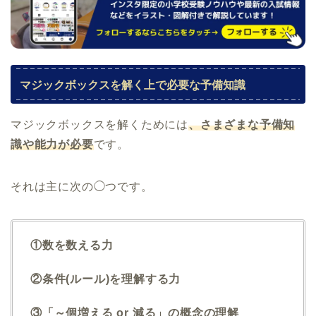
マジックボックスを解く上で必要な予備知識
マジックボックスを解くためには
、さまざまな予備知
識や能力が必要
です。
それは主に次の◯つです。
①数を数える力
②条件(ルール)を理解する力
③「～個増える or 減る」の概念の理解